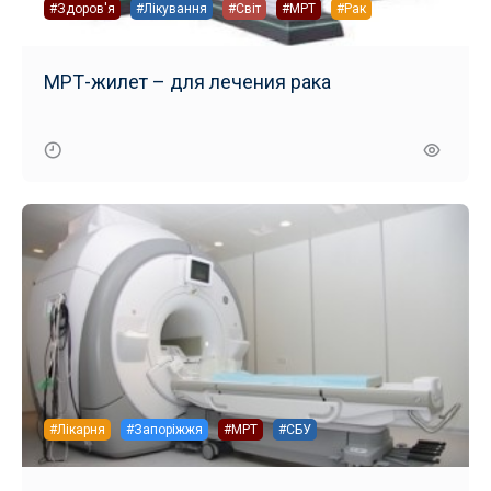
#Здоров'я
#Лікування
#Світ
#МРТ
#Рак
МРТ-жилет – для лечения рака
#Лікарня
#Запоріжжя
#МРТ
#СБУ