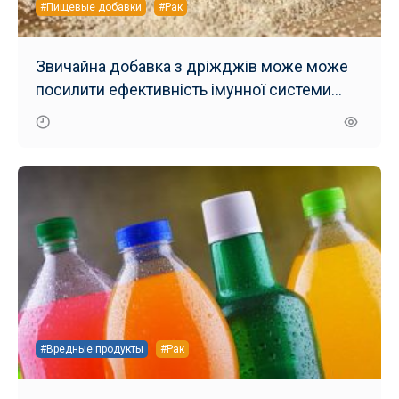
#Пищевые добавки
#Рак
Звичайна добавка з дріжджів може може
посилити ефективність імунної системи
проти раку
#Вредные продукты
#Рак