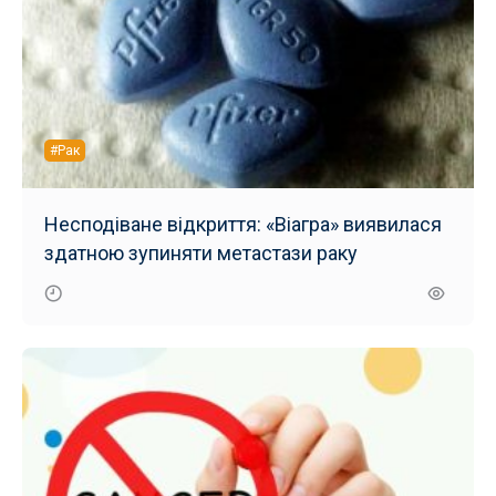
#Рак
Несподіване відкриття: «Віагра» виявилася
здатною зупиняти метастази раку