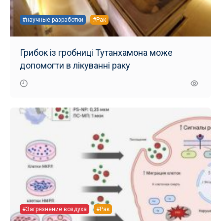
#научные разработки
#Рак
Грибок із гробниці Тутанхамона може
допомогти в лікуванні раку
#Загрязнение воздуха
#Рак