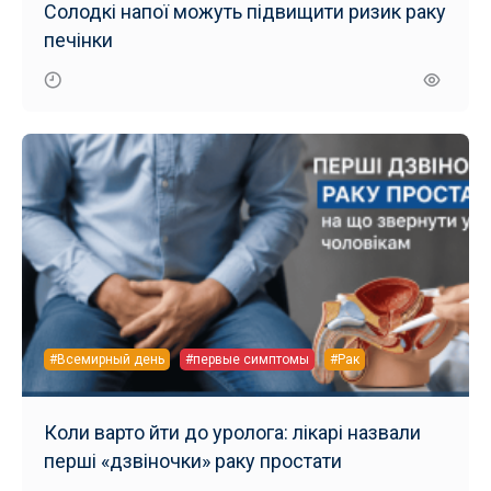
Солодкі напої можуть підвищити ризик раку
печінки
#Всемирный день
#первые симптомы
#Рак
Коли варто йти до уролога: лікарі назвали
перші «дзвіночки» раку простати