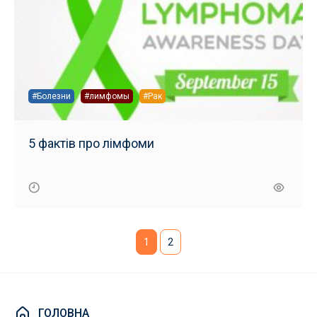
#Болезни
#лимфомы
#Рак
5 фактів про лімфоми
1
2
ГОЛОВНА