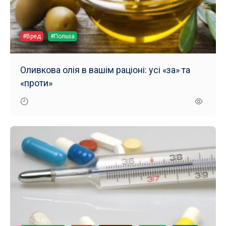
#Вред
#Польза
Оливкова олія в вашім раціоні: усі «за» та
«проти»