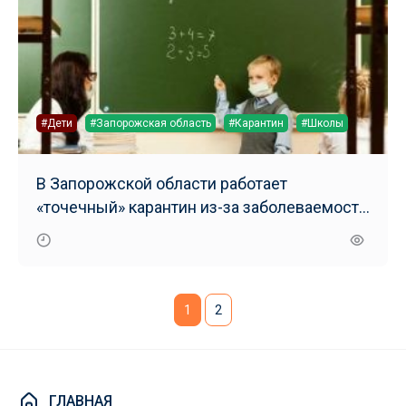
#Дети
#Запорожская область
#Карантин
#Школы
В Запорожской области работает
«точечный» карантин из-за заболеваемости
детей гриппом и ОРВИ
1
2
ГЛАВНАЯ