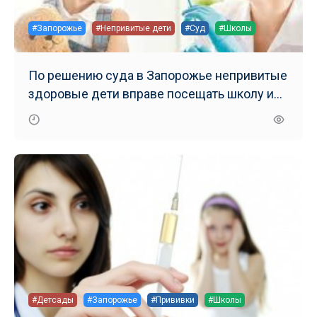
#Запорожье
#Непривитые дети
#Суд
#Школы
По решению суда в Запорожье непривитые
здоровые дети вправе посещать школу и
детсад
#Детсады
#Запорожье
#Прививки
#Школы