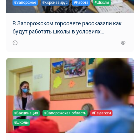
#Запорожье
#Коронавирус
#Работа
#Школы
В Запорожском горсовете рассказали как
будут работать школы в условиях
ухудшения ситуации
#Вакцинация
#Запорожская область
#Педагоги
#Школы