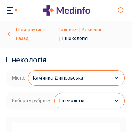
Повернутися
Головна
Компанії
назад
Гінекологія
Гінекологія
Місто:
Кам'янка-Дніпровська
Виберіть рубрику:
Гінекологія