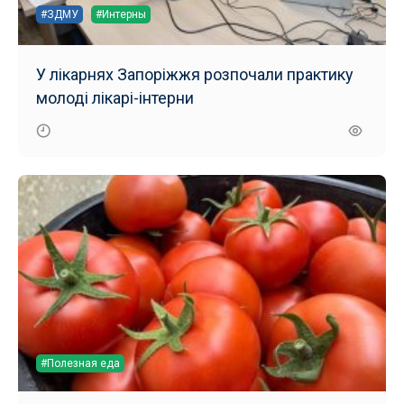
#ЗДМУ
#Интерны
У лікарнях Запоріжжя розпочали практику
молоді лікарі-інтерни
#Полезная еда