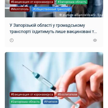
#Вакцинация от коронавируса
#Запорізька область
#Мелітополь
#Общественный транспорт
У Запорізькій області у громадському
транспорті їздитимуть лише вакциновані та
з довідкою
#Вакцинация от коронавируса
#Воспитатели
#Запорізька область
#Учителя