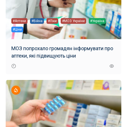
#Аптеки
#Війна
#Ліки
#МОЗ України
#Україна
#Ціни
МОЗ попрохало громадян інформувати про
аптеки, які підвищують ціни