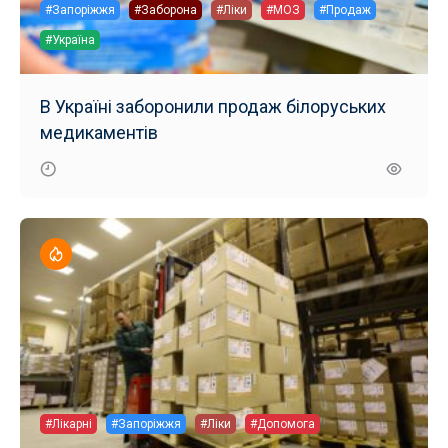
#Запоріжжя
#Заборона
#Ліки
#МОЗ
#Продаж
#Україна
В Україні заборонили продаж білоруських
медикаментів
#Лікарні
#Запоріжжя
#Ліки
#Допомога