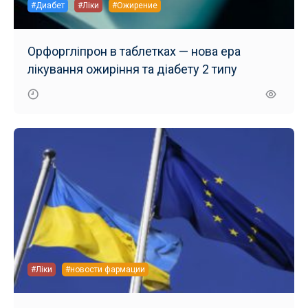
#Диабет
#Ліки
#Ожирение
Орфоргліпрон в таблетках — нова ера
лікування ожиріння та діабету 2 типу
#Ліки
#новости фармации