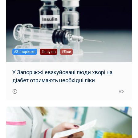
#Запоріжжя
#Інсулін
#Ліки
У Запоріжжі евакуйовані люди хворі на
діабет отримають необхідні ліки