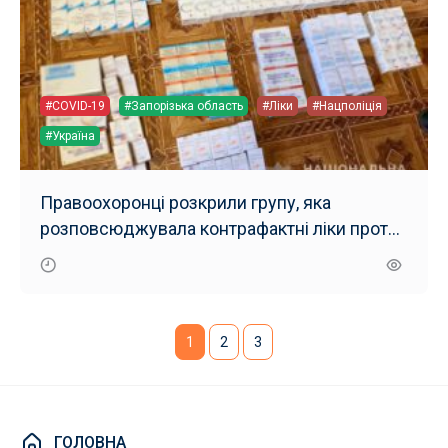
#COVID-19
#Запорізька область
#Ліки
#Нацполіція
#Україна
Правоохоронці розкрили групу, яка
розповсюджувала контрафактні ліки проти
COVID-19 у Запорізькій області
1
2
3
ГОЛОВНА