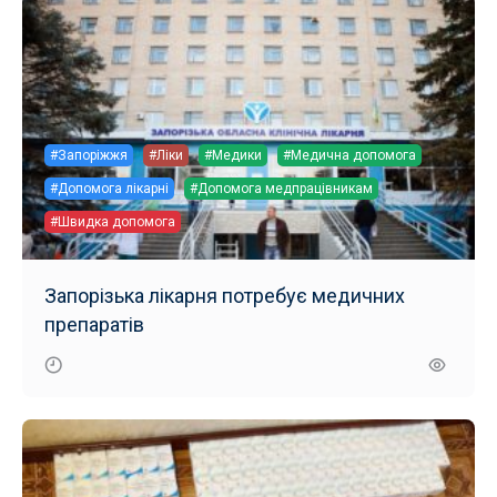
#Запоріжжя
#Ліки
#Медики
#Медична допомога
#Допомога лікарні
#Допомога медпрацівникам
#Швидка допомога
Запорізька лікарня потребує медичних
препаратів