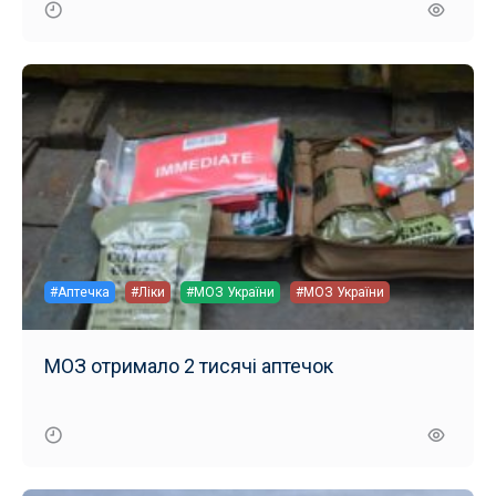
#Аптечка
#Ліки
#МОЗ України
#МОЗ України
МОЗ отримало 2 тисячі аптечок