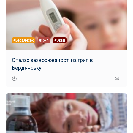
#Бердянськ
#Грип
#Орви
Спалах захворюваності на грип в
Бердянську