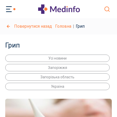
Повернутися назад
Головна
Грип
Грип
Усі новини
Запоріжжя
Запорізька область
Україна