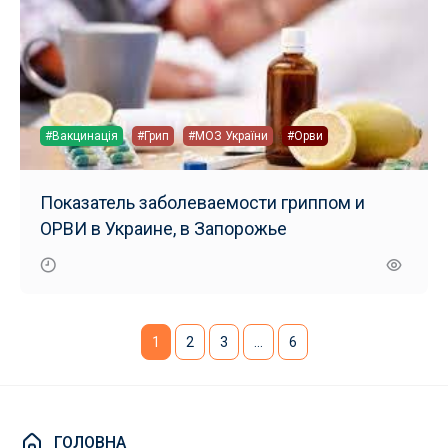
#Вакцинація
#Грип
#МОЗ України
#Орви
Показатель заболеваемости гриппом и
ОРВИ в Украине, в Запорожье
1
2
3
…
6
ГОЛОВНА