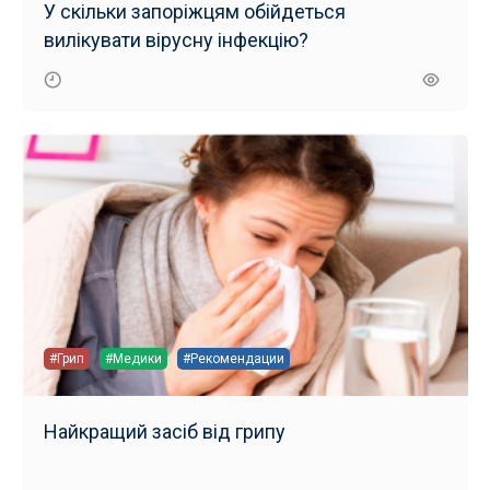
У скільки запоріжцям обійдеться
вилікувати вірусну інфекцію?
#Грип
#Медики
#Рекомендации
Найкращий засіб від грипу