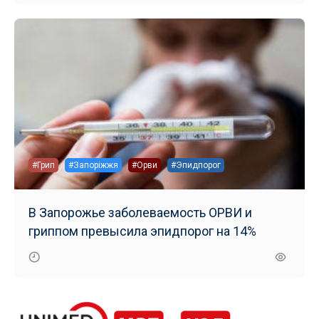
#Грип
#Запоріжжя
#Орви
#Эпидпорог
В Запорожье заболеваемость ОРВИ и
гриппом превысила эпидпорог на 14%