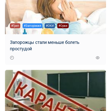
#Грип
#Запоріжжя
#ОКИ
#Орви
Запорожцы стали меньше болеть
простудой