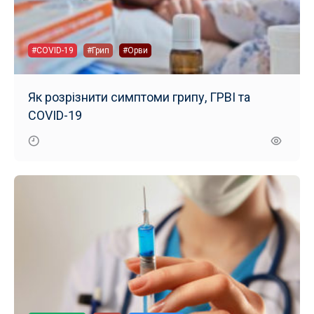
#COVID-19
#Грип
#Орви
Як розрізнити симптоми грипу, ГРВІ та
COVID-19