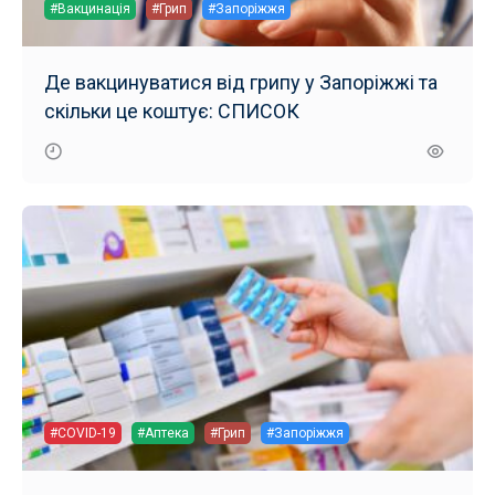
#Вакцинація
#Грип
#Запоріжжя
Де вакцинуватися від грипу у Запоріжжі та
скільки це коштує: СПИСОК
#COVID-19
#Аптека
#Грип
#Запоріжжя