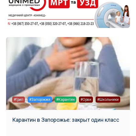
#Грип
#Запоріжжя
#Карантин
#Орви
#Школьники
Карантин в Запорожье: закрыт один класс