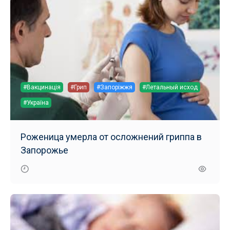
#Вакцинація
#Грип
#Запоріжжя
#Летальный исход
#Україна
Роженица умерла от осложнений гриппа в
Запорожье